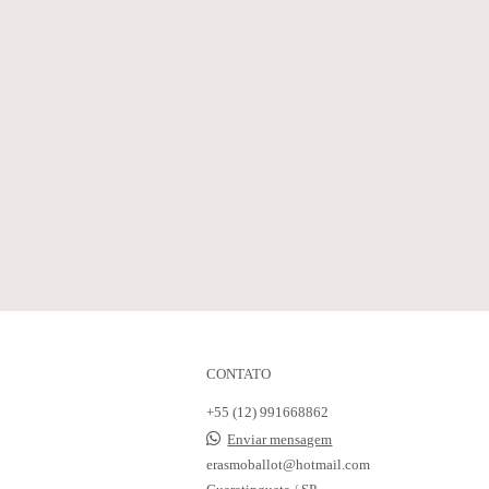
CONTATO
+55 (12) 991668862
Enviar mensagem
erasmoballot@hotmail.com