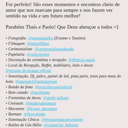
Foi perfeito! São esses momentos e encontros cheio de
amor que nos marcam para sempre e nos fazem ver
sentido na vida e um futuro melhor!
Parabéns Thaís e Paolo! Que Deus abençoe a todos =]
• Fotografia:
@erasmoballot
(Erasmo e Tamires)
• Filmagem:
@selectfilmes
• Cerimonialista:
@cerimonialistaeduardo
• Papelaria:
@caliconvites
• Decoração da cerimônia e recepção:
@florecia.guara
• Local da Recepção, Buffet, mobiliário, bolo e doces:
@recanto.do.bosque.official
• Sonorização, Dj, palco, painel de led, pista paris, trave para mesa do
bolo:
@starsom1
@atilastarsom
• Banda da festa:
@priscillacouttooficial
• Bem casado:
@acefatima
• Forminhas de doces:
@atelie.luflores
• Croissant:
@padariakeromais
• Macarons:
@hygge_macarons
• Barman:
@flayr.drinks
• Iluminação Cênica:
@brunoproducoescruzeiro
• ⁠Balões de Gás Hélio:
@comercial_helenice