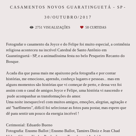
CASAMENTOS NOVOS
GUARATINGUETÁ - SP
30/OUTUBRO/2017
2751
VISUALIZAÇÕES
58
CURTIDAS
Fotografar o casamento da Joyce e do Felipe foi muito especial, a cerimônia
religiosa aconteceu na incrível Catedral de Santo Antônio em
Guaratinguetá - SP, e a animadíssima festa no belo Pesqueiro Recanto do
Bosque.
A cada dia que passa mais me apaixono pela fotografia e por contar
histórias, me emociono, aprendo, conheço lugares e pessoas... mas em
alguns momentos são histórias que vi começar de perto, e dessa vez foi
assim com o casal de amigos Joyce e Felipe, uma história vi nascendo e
pude acompanhar as transformações do amor.
Uma noite inesquecível com muitos amigos, emoções, alegrias, agitação e
até "barfômetro", difícil foi selecionar as fotos para postar, mas espero que
dê para sentir um pouco da energia incrível !
Cerimonial: Eduardo Bueno
Fotografia: Erasmo Ballot | Erasmo Ballot, Tamires Diniz e Jean Chad