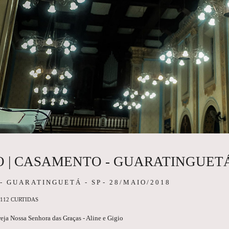
IO | CASAMENTO - GUARATINGUET
GUARATINGUETÁ - SP
28/MAIO/2018
112
CURTIDAS
eja Nossa Senhora das Graças - Aline e Gigio