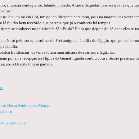
lo, simpatia contagiante, falando puxado, Aline é daquelas pessoas que faz qualqu
bão sô!!
 no dia, no making-of, um pouco diferente para mim, pois na maioria das vezes te
o lá fui tão bem recebido que parecia que já o conhecia há tempos.
oram se conhecer no interior de São Paulo? E por que depois de 13 anos eles se r
te, não só pelo sotaque sulista do Frei amigo da família do Giggio, que por celeb
a a família.
música Evidências, os votos foram uma mistura de sorrisos e lágrimas.
am por aí, a recepção na Hípica de Guaratinguetá contou com a ilustre presença de D
u, até o Dj atila tomou garfada!
us
nto Nossa Senhora das Graças
ina Flor
e Guaratinguetá