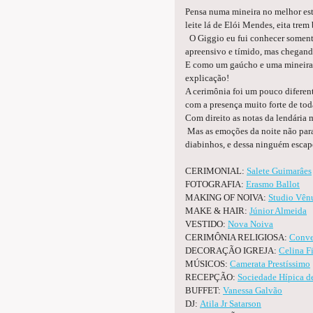
Pensa numa mineira no melhor esti
leite lá de Elói Mendes, eita trem 
O Giggio eu fui conhecer somente
apreensivo e tímido, mas chegand
E como um gaúcho e uma mineira f
explicação!
A cerimônia foi um pouco diferen
com a presença muito forte de tod
Com direito as notas da lendária 
Mas as emoções da noite não parar
diabinhos, e dessa ninguém escapo
CERIMONIAL:
Salete Guimarâes
FOTOGRAFIA:
Erasmo Ballot
MAKING OF NOIVA:
Studio Vên
MAKE & HAIR:
Júnior Almeida
VESTIDO:
Nova Noiva
CERIMÔNIA RELIGIOSA:
Conve
DECORAÇÃO IGREJA:
Celina F
MÚSICOS:
Camerata Prestíssimo
RECEPÇÃO:
Sociedade Hípica d
BUFFET:
Vanessa Galvão
DJ:
Atila Jr Satarson