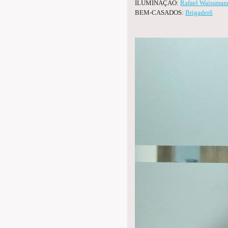
ILUMINAÇÃO:
Rafael Waissman
BEM-CASADOS:
Brigaderô