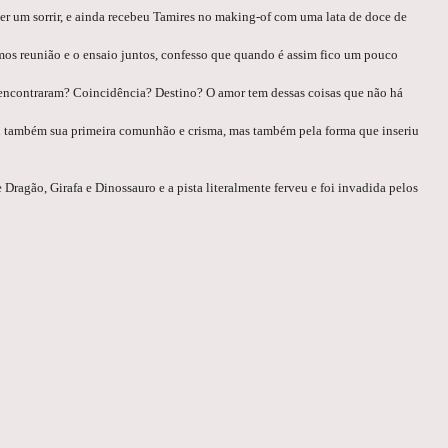
er um sorrir, e ainda recebeu Tamires no making-of com uma lata de doce de
mos reunião e o ensaio juntos, confesso que quando é assim fico um pouco
eencontraram? Coincidência? Destino? O amor tem dessas coisas que não há
rou também sua primeira comunhão e crisma, mas também pela forma que inseriu
ragão, Girafa e Dinossauro e a pista literalmente ferveu e foi invadida pelos