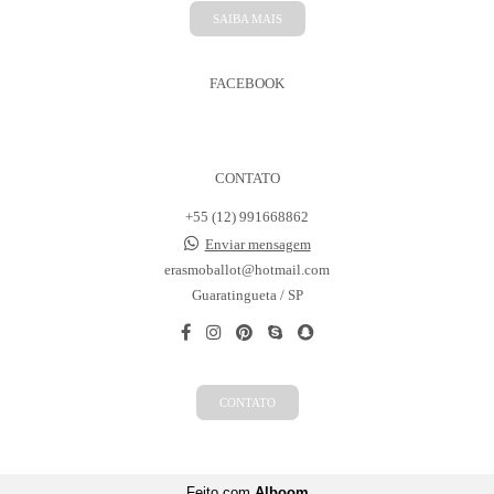
SAIBA MAIS
FACEBOOK
CONTATO
+55 (12) 991668862
Enviar mensagem
erasmoballot@hotmail.com
Guaratingueta / SP
CONTATO
Feito com
Alboom