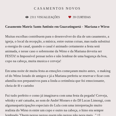
CASAMENTOS NOVOS
2311
VISUALIZAÇÕES
39
CURTIDAS
Casamento Matriz Santo Antônio em Guaratinguetá - Mariana e Wirso
Muitas escolhas contribuem para o desenvolver do dia de um casamento, a
igreja, o local da recepção, a música, entre outras coisas, mas nada substitui
a energia do casal, quando o casal é animado certamente a festa será
animada, e nesse caso o sobrenome da Wirso e da Mariana deveria ser
FESTA! rs Impossível pensar neles e não lembrar de uma bagunça da boa,
copo na cabeça, muita musica e cerveja!
Em uma noite de muita festa as emoções começaram muito antes, o making
of do Wirso lotado de amigos e já a Mariana preferiu se reservar e ficar com
afamília nos preparativos para a linda a cerimônia que foi emocionante,
cheia de fé e carinho
Fui tudo perfeito e como já imaginava com uma festa da pegada! Cerveja,
whisky e até catuaba, ao som de André Moraes e do DJ Lucas Limongi, com
algumasparticipações especiais do Lula com uma interpretação muito
realista do Wirso rs entre um copo e outro na cabeça, o hino era sempre
lembrado "Quem pegou pegou quem não pegou não pega mais..." =]