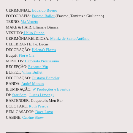
CERIMONIAL:
Eduardo Bueno
FOTOGRAFIA:
Erasmo Ballot
(Erasmo, Tamires e Giulianno)
TERNO:
Via Veneto
MAKE & HAIR: Eliana e Bianca
VESTIDO:
Helio Cunha
CERIMÔNIA RELIGIOSA:
Matriz de Santo Antônio
CELEBRANTE: Pe. Lucas
DECORAÇÃO:
Helena's Flores
Buquê:
Flor e Cia
MÚSICOS:
Camerata Prestíssimo
RECEPÇÃO:
Recanto Vip
BUFFET:
Vilma Buffet
DECORAÇÃO:
Gustavo Barcelar
BANDA:
André Moraes
ILUMINAÇÃO:
W Produções e Eventos
DJ:
Star Som
-
Lucas Limongi
BARTENDER: Coquetel's Men Bar
BOLO FAKE:
Ruth Pessoa
BEM-CASADOS:
Doce Luxo
CABINE:
Cabine Show