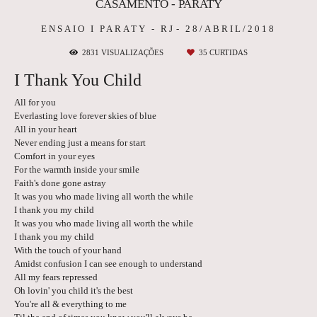
CASAMENTO - PARATY
ENSAIO I
PARATY - RJ
28/ABRIL/2018
2831
VISUALIZAÇÕES
35
CURTIDAS
I Thank You Child
All for you
Everlasting love forever skies of blue
All in your heart
Never ending just a means for start
Comfort in your eyes
For the warmth inside your smile
Faith's done gone astray
It was you who made living all worth the while
I thank you my child
It was you who made living all worth the while
I thank you my child
With the touch of your hand
Amidst confusion I can see enough to understand
All my fears repressed
Oh lovin' you child it's the best
You're all & everything to me