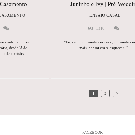
| Casamento
Juninho e Ivy | Pré-Weddi
 CASAMENTO
ENSAIO CASAL
1310
 amizade e quatorze
"Eu, estou pensando em você, pensando e
ória, desde lá do
mais, pensar em te esquecer..."...
 onde a música,...
1
2
>
FACEBOOK