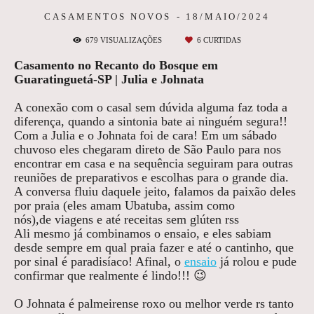
CASAMENTOS NOVOS
18/MAIO/2024
679
VISUALIZAÇÕES
6
CURTIDAS
Casamento no Recanto do Bosque em
Guaratinguetá-SP | Julia e Johnata
A conexão com o casal sem dúvida alguma faz toda a
diferença, quando a sintonia bate ai ninguém segura!!
Com a Julia e o Johnata foi de cara! Em um sábado
chuvoso eles chegaram direto de São Paulo para nos
encontrar em casa e na sequência seguiram para outras
reuniões de preparativos e escolhas para o grande dia.
A conversa fluiu daquele jeito, falamos da paixão deles
por praia (eles amam Ubatuba, assim como
nós),de viagens e até receitas sem glúten rss
Ali mesmo já combinamos o ensaio, e eles sabiam
desde sempre em qual praia fazer e até o cantinho, que
por sinal é paradisíaco! Afinal, o
ensaio
já rolou e pude
confirmar que realmente é lindo!!! 😉
O Johnata é palmeirense roxo ou melhor verde rs tanto