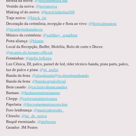
Beleza da noiva:
@junioralmeida.hm
Vestido da noiva:
@novanoiva
Making of do noivo:
@hotelclubedos500
Traje noivo:
@black_tie
Decoração da cerimônia, recepção e flora ao vivo:
@floriculturansg
@ricardojenkinsdecor
Músico da cerimônia:
@waldney_seraphim
Porta aliança:
@blunie
Local da Recepção, Buffet, Mobília, Bolo de corte e Doces:
@recanto.do.bosque.official
Forminhas:
@atelie.luflores
Luz Cênica, DJ, palco, painel de led, rider técnico banda, pista paris, palco,
luz de palco e pista:
@gt_audio
Banda da festa:
@aligabanda
@eu.douglaseduardo
Banda da festa:
@batukegeraloficial
Bem casado:
@exclusivabemcasados
Barman:
@funbarentretenimento
Chopp:
@cervejariainteriorana
Papelaria:
@docesmomentosconvites
Foto lembrança:
@magicphotosbr_
Chinelo:
@pe_de_noiva
Buquê eternizado:
@ateliezen
Gerador: JM Postes