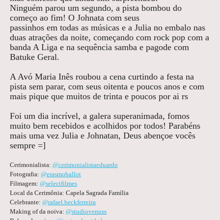
Ninguém parou um segundo, a pista bombou do
começo ao fim! O Johnata com seus
passinhos em todas as músicas e a Julia no embalo nas
duas atrações da noite, começando com rock pop com a
banda A Liga e na sequência samba e pagode com
Batuke Geral.
A Avó Maria Inês roubou a cena curtindo a festa na
pista sem parar, com seus oitenta e poucos anos e com
mais pique que muitos de trinta e poucos por ai rs
Foi um dia incrível, a galera superanimada, fomos
muito bem recebidos e acolhidos por todos! Parabéns
mais uma vez Julia e Johnatan, Deus abençoe vocês
sempre =]
Cerimonialista:
@cerimonialistaeduardo
Fotografia:
@erasmoballot
Filmagem:
@selectfilmes
Local da Cerimônia: Capela Sagrada Família
Celebrante:
@rafael.beckferreira
Making of da noiva:
@studiovenuss