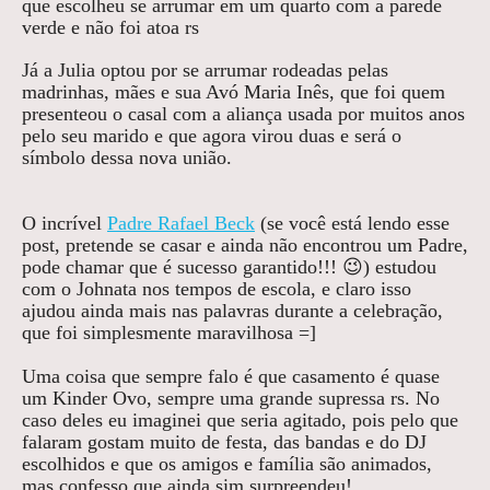
que escolheu se arrumar em um quarto com a parede
verde e não foi atoa rs
Já a Julia optou por se arrumar rodeadas pelas
madrinhas, mães e sua Avó Maria Inês, que foi quem
presenteou o casal com a aliança usada por muitos anos
pelo seu marido e que agora virou duas e será o
símbolo dessa nova união.
O incrível
Padre Rafael Beck
(se você está lendo esse
post, pretende se casar e ainda não encontrou um Padre,
pode chamar que é sucesso garantido!!! 😉) estudou
com o Johnata nos tempos de escola, e claro isso
ajudou ainda mais nas palavras durante a celebração,
que foi simplesmente maravilhosa =]
Uma coisa que sempre falo é que casamento é quase
um Kinder Ovo, sempre uma grande supressa rs. No
caso deles eu imaginei que seria agitado, pois pelo que
falaram gostam muito de festa, das bandas e do DJ
escolhidos e que os amigos e família são animados,
mas confesso que ainda sim surpreendeu!