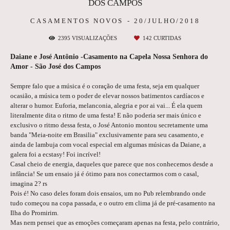
DOS CAMPOS
CASAMENTOS NOVOS
20/JULHO/2018
2395
VISUALIZAÇÕES
142
CURTIDAS
Daiane e José Antônio -Casamento na Capela Nossa Senhora do
Amor - São José dos Campos
Sempre falo que a música é o coração de uma festa, seja em qualquer
ocasião, a música tem o poder de elevar nossos batimentos cardíacos e
alterar o humor. Euforia, melanconia, alegria e por ai vai... É ela quem
literalmente dita o ritmo de uma festa! E não poderia ser mais único e
exclusivo o ritmo dessa festa, o José Antonio montou secretamente uma
banda "Meia-noite
em Brasilia" exclusivamente para seu casamento, e
ainda de lambuja com vocal especial em algumas músicas da Daiane, a
galera foi a ecstasy! Foi incrível!
Casal cheio de energia, daqueles que parece que nos conhecemos desde a
infância! Se um ensaio já é ótimo para nos conectarmos com o casal,
imagina 2? rs
Pois é! No caso deles foram dois ensaios, um no Pub relembrando onde
tudo começou na copa passada, e o outro em clima já de pré-casamento na
Ilha do Promirim.
Mas nem pensei que as emoções começaram apenas na festa, pelo contrário,