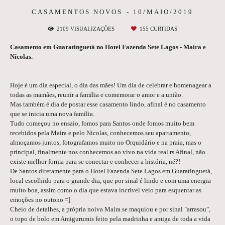
CASAMENTOS NOVOS
10/MAIO/2019
2109
VISUALIZAÇÕES
155
CURTIDAS
Casamento em Guaratinguetá no Hotel Fazenda Sete Lagos - Maíra e
Nícolas.
Hoje é um dia especial, o dia das mães! Um dia de celebrar e homenagear a
todas as mamães, reunir a família e comemorar o amor e a união.
Mas também é dia de postar esse casamento lindo, afinal é no casamento
que se inicia uma nova família.
Tudo começou no ensaio, fomos para Santos onde fomos muito bem
recebidos pela Maíra e pelo Nícolas, conhecemos seu apartamento,
almoçamos juntos, fotografamos muito no Orquidário e na praia, mas o
principal, finalmente nos conhecemos ao vivo na vida real rs Afinal, não
existe melhor forma para se conectar e conhecer a história, né?!
De Santos diretamente para o Hotel Fazenda Sete Lagos em Guaratinguetá,
local escolhido para o grande dia, que por sinal é lindo e com uma energia
muito boa, assim como o dia que estava incrível veio para esquentar as
emoções no outono =]
Cheio de detalhes, a própria noiva Maíra se maquiou e por sinal "arrasou",
o topo de bolo em Amigurumis feito pela madrinha e amiga de toda a vida