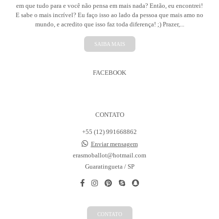
em que tudo para e você não pensa em mais nada? Então, eu encontrei!
E sabe o mais incrível? Eu faço isso ao lado da pessoa que mais amo no
mundo, e acredito que isso faz toda diferença! ;) Prazer,...
SAIBA MAIS
FACEBOOK
CONTATO
+55 (12) 991668862
Enviar mensagem
erasmoballot@hotmail.com
Guaratingueta / SP
CONTATO