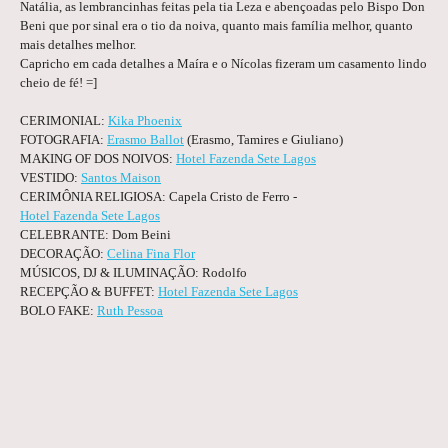
Natália, as lembrancinhas feitas pela tia Leza e abençoadas pelo Bispo Don
Beni que por sinal era o tio da noiva, quanto mais família melhor, quanto
mais detalhes melhor.
Capricho em cada detalhes a Maíra e o Nícolas fizeram um casamento lindo
cheio de fé! =]
CERIMONIAL:
Kika Phoenix
FOTOGRAFIA:
Erasmo Ballot
(Erasmo, Tamires e Giuliano)
MAKING OF DOS NOIVOS:
Hotel Fazenda Sete Lagos
VESTIDO:
Santos Maison
CERIMÔNIA RELIGIOSA: Capela Cristo de Ferro -
Hotel Fazenda Sete Lagos
CELEBRANTE: Dom Beini
DECORAÇÃO:
Celina Fina Flor
MÚSICOS, DJ & ILUMINAÇÃO: Rodolfo
RECEPÇÃO & BUFFET:
Hotel Fazenda Sete Lagos
BOLO FAKE:
Ruth Pessoa