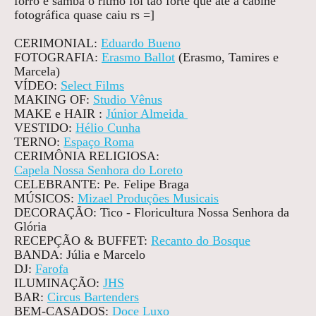
forró e samba o ritmo foi tão forte que até a cabine
fotográfica quase caiu rs =]
CERIMONIAL:
Eduardo Bueno
FOTOGRAFIA:
Erasmo Ballot
(Erasmo, Tamires e
Marcela)
VÍDEO:
Select Films
MAKING OF:
Studio Vênus
MAKE e HAIR :
Júnior Almeida
VESTIDO:
Hélio Cunha
TERNO:
Espaço Roma
CERIMÔNIA RELIGIOSA:
Capela Nossa Senhora do Loreto
CELEBRANTE: Pe. Felipe Braga
MÚSICOS:
Mizael Produções Musicais
DECORAÇÃO:
Tico - Floricultura Nossa Senhora da
Glória
RECEPÇÃO & BUFFET:
Recanto do Bosque
BANDA: Júlia e Marcelo
DJ:
Farofa
ILUMINAÇÃO:
JHS
BAR:
Circus Bartenders
BEM-CASADOS:
Doce Luxo